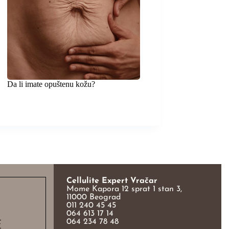
Da li imate opuštenu kožu?
Cellulite Expert Vračar
Mome Kapora 12 sprat 1 stan 3,
11000 Beograd
011 240 45 45
064 613 17 14
E
064 234 78 48