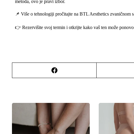
metoda, ovo je pravi izbor.
📌 Više o tehnologiji pročitajte na
BTL Aesthetics zvaničnom s
👉 Rezervišite svoj termin i otkrijte kako vaš ten može ponovo 