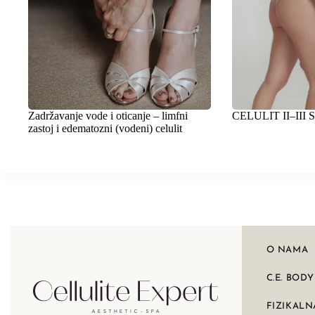
Zadržavanje vode i oticanje – limfni
CELULIT II–III
zastoj i edematozni (vodeni) celulit
O NAMA
C.E. BOD
FIZIKALN