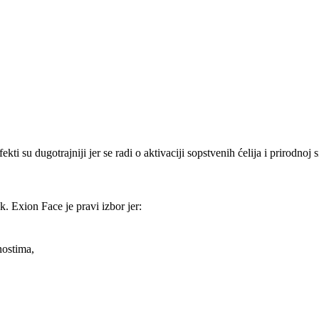
ti su dugotrajniji jer se radi o aktivaciji sopstvenih ćelija i prirodnoj s
k. Exion Face je pravi izbor jer:
ostima,