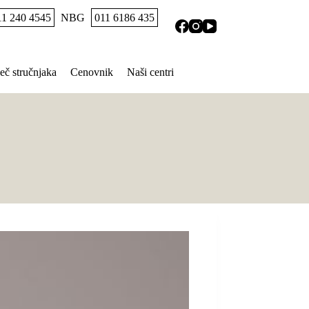
11 240 4545
NBG
011 6186 435
eč stručnjaka
Cenovnik
Naši centri