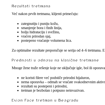
Rezultati tretmana
Već nakon prvih tretmana, klijenti primećuju:
zategnutiju i puniju kožu,
smanjenje bora i finih linija,
bolju hidrataciju i svežinu,
vraćen prirodan sjaj,
postepeno vraćanje volumena lica.
Za optimalne rezultate preporučuje se serija od 4–6 tretmana. Efek
Prednosti u odnosu na klasične tretmane
Mnoge žene traže rešenje koje ne uključuje igle, bol ili oporava
ne koristi filere već podstiče prirodni hijaluron,
nema oporavka – odmah se vraćate svakodnevnim aktivn
rezultati su postepeni i prirodni,
tretman je bezbolan i potpuno neinvazivan.
Exion Face tretman u Beogradu