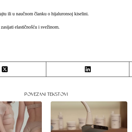
ajtu
ili u
naučnom članku o hijaluronsoj kiselini
.
zasijati elastičnošću i svežinom.
POVEZANI TEKSTOVI