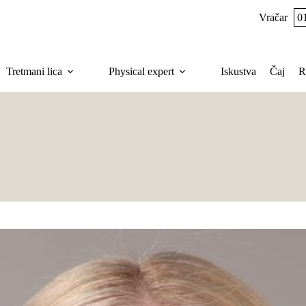
Vračar
0
Tretmani lica
Physical expert
Iskustva
Čaj
R