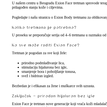
U našem centru u Beogradu Exion Face tretman sprovode terapeut
prilagođen stanju kože i ciljevima.
Pogledajte i našu stranicu o
Exion Body tretmanu
za oblikovanje
Koliko tretmana je potrebno?
U proseku se preporučuje serija od 4–6 tretmana u razmaku od 
Ko sve može raditi Exion Face?
Tretman je pogodan za sve koji žele:
prirodno podmlađivanje lica,
stimulaciju hijalurona bez igle,
smanjenje bora i poboljšanje tonusa,
svež i hidriran izgled.
Bezbedan je i efikasan za žene i muškarce svih uzrasta.
Zaključak – prirodan hijaluron bez igle
Exion Face je tretman nove generacije koji vraća koži mladalač