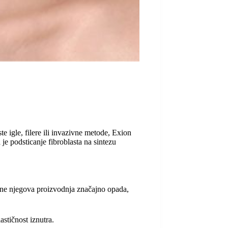
te igle, filere ili invazivne metode, Exion
je podsticanje fibroblasta na sintezu
odine njegova proizvodnja značajno opada,
astičnost iznutra.