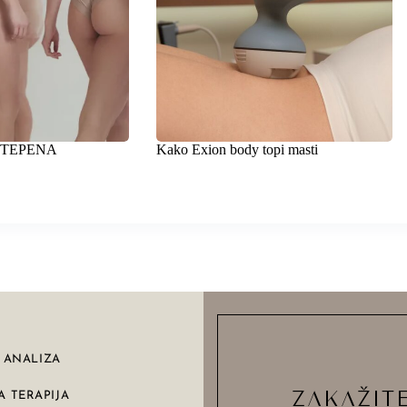
 STEPENA
Kako Exion body topi masti
Y ANALIZA
ZAKAŽIT
A TERAPIJA