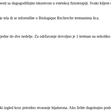
i sa dugogodišnjim iskustvom u estetskoj fizioterapiji. Svaki klijent 
 tela ili se informišite o
Biologique Recherche tretmanima lica
.
jedne do dve nedelje. Za održavanje dovoljno je 1 tretman na nekoliko
ki izgled kroz prirodno stvaranje hijalurona. Ako želite dugotrajno pod