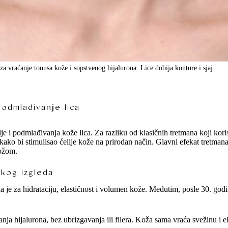
 vraćanje tonusa kože i sopstvenog hijalurona. Lice dobija konture i sjaj.
podmlađivanje lica
ije i podmlađivanja kože lica. Za razliku od klasičnih tretmana koji koris
ako bi stimulisao ćelije kože na prirodan način. Glavni efekat tretmana 
kožom.
ikog izgleda
na je za hidrataciju, elastičnost i volumen kože. Međutim, posle 30. g
nja hijalurona, bez ubrizgavanja ili filera. Koža sama vraća svežinu i el