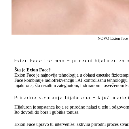
NOVO Exion face za
Exion Face tretman – prirodni hijaluron za 
Šta je Exion Face?
Exion Face je najnovija tehnologija u oblasti estetske fizioterap
Face kombinuje radiofrekvenciju i AI kontrolisanu tehnologiju k
hijalurona, što rezultira zategnutom, hidriranom i osveženom 
Prirodno stvaranje hijalurona – ključ mladol
Hijaluron je supstanca koja se prirodno nalazi u telu i odgovor
što dovodi do bora i gubitka tonusa.
Exion Face upravo tu interveniše: aktivira prirodni proces stvara