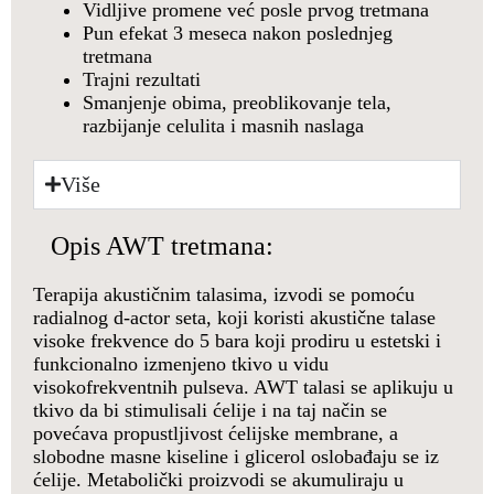
Vidljive promene već posle prvog tretmana
Pun efekat 3 meseca nakon poslednjeg
tretmana
Trajni rezultati
Smanjenje obima, preoblikovanje tela,
razbijanje celulita i masnih naslaga
Više
Opis AWT tretmana:
Terapija akustičnim talasima, izvodi se pomoću
radialnog d-actor seta, koji koristi akustične talase
visoke frekvence do 5 bara koji prodiru u estetski i
funkcionalno izmenjeno tkivo u vidu
visokofrekventnih pulseva. AWT talasi se aplikuju u
tkivo da bi stimulisali ćelije i na taj način se
povećava propustljivost ćelijske membrane, a
slobodne masne kiseline i glicerol oslobađaju se iz
ćelije. Metabolički proizvodi se akumuliraju u