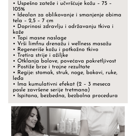
• Uspešno zateže i učvršćuje kožu – 75 –
105%
• Idealan za oblikovanje i smanjenje obima
tela – 2,5 – 7 cm
• Doprinosi zdravlju i održavanju tkiva i
kože
• Topi masne naslage
• Vrši limfnu drenažu i wellness masažu
• Regeneriše kožu i potkožno tkivo
• Tretira strije i ožiljke
• Otklanja bolove, povećava pokretljivost
• Postiže brze i trajne rezultate
• Regije: stomak, struk, noge, bokovi, ruke,
leđa
• Ima kumulativni efekat (2 – 3 meseca
posle završene serije tretmana)
• Ispitana, bezbedna, bezbolna procedura