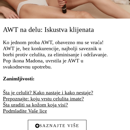
AWT na delu: Iskustva klijenata
Ko jednom proba AWT, obavezno mu se vraća!
AWT je, bez konkurencije, najbolji saveznik u
borbi protiv celulita, za eliminisanje i održavanje.
Pop ikona Madona, uvrstila je AWT u
svakodnevnu upotrebu.
Zanimljivosti:
Šta je celulit? Kako nastaje i kako nestaje?
Prepoznajte: koju vrstu celulita imate?
Šta uraditi sa kožom koja visi?
Podmladite Vaše lice
SAZNAJTE VIŠE