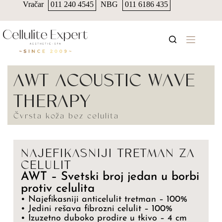
Vračar
011 240 4545
NBG
011 6186 435
AWT ACOUSTIC WAVE
THERAPY
Čvrsta koža bez celulita
NAJEFIKASNIJI TRETMAN ZA
CELULIT
AWT
– Svetski broj jedan u borbi
protiv celulita
• Najefikasniji anticelulit tretman – 100%
• Jedini rešava fibrozni celulit – 100%
• Izuzetno duboko prodire u tkivo – 4 cm