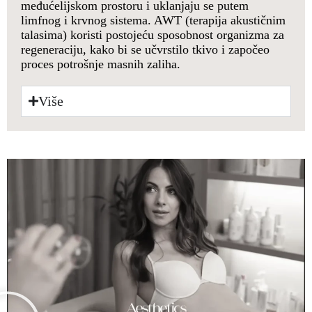
međućelijskom prostoru i uklanjaju se putem
limfnog i krvnog sistema. AWT (terapija akustičnim
talasima) koristi postojeću sposobnost organizma za
regeneraciju, kako bi se učvrstilo tkivo i započeo
proces potrošnje masnih zaliha.
Više