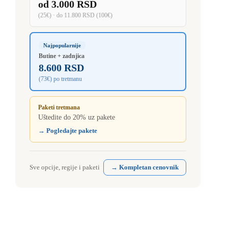
od 3.000 RSD
(25€) · do 11.800 RSD (100€)
Najpopularnije
Butine + zadnjica
8.600 RSD
(73€) po tretmanu
Paketi tretmana
Uštedite do 20% uz pakete
→ Pogledajte pakete
Sve opcije, regije i paketi
→ Kompletan cenovnik