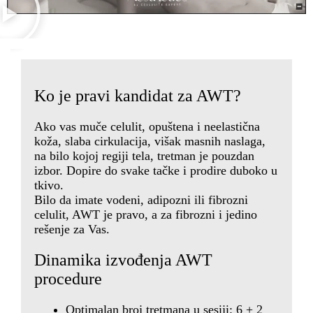
Ko je pravi kandidat za AWT?
Ako vas muče celulit, opuštena i neelastična
koža, slaba cirkulacija, višak masnih naslaga,
na bilo kojoj regiji tela, tretman je pouzdan
izbor. Dopire do svake tačke i prodire duboko u
tkivo.
Bilo da imate vodeni, adipozni ili fibrozni
celulit, AWT je pravo, a za fibrozni i jedino
rešenje za Vas.
Dinamika izvođenja AWT
procedure
Optimalan broj tretmana u sesiji: 6 + 2