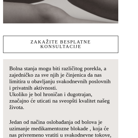
ZAKAŽITE BESPLATNE
KONSULTACIJE
Bolna stanja mogu biti različitog porekla, a
zajedničko za sve njih je činjenica da nas
limitira u obavljanju svakodnevnih poslovnih
i privatnih aktivnosti.
Ukoliko je bol hroničan i dugotrajan,
značajno će uticati na sveopšti kvalitet našeg
života.
Jedan od načina oslobađanja od bolova je
uzimanje medikamentozne blokade , koja će
nas privremeno vratiti u svakodnevne tokove,