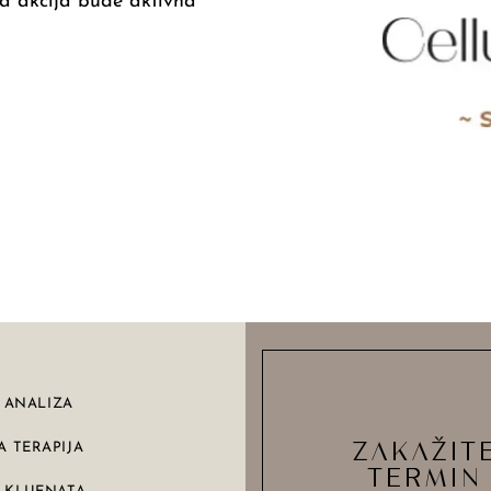
a akcija bude aktivna
Y ANALIZA
ZAKAŽIT
A TERAPIJA
TERMIN