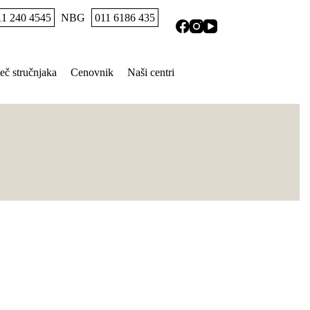
11 240 4545
NBG
011 6186 435
eč stručnjaka
Cenovnik
Naši centri