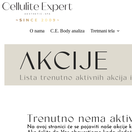
O nama
C.E. Body analiza
Tretmani tela
AKCIJE
Lista trenutno aktivnih akcija
Trenutno nema aktiv
Na ovoj stranici će se pojaviti naše akcije 