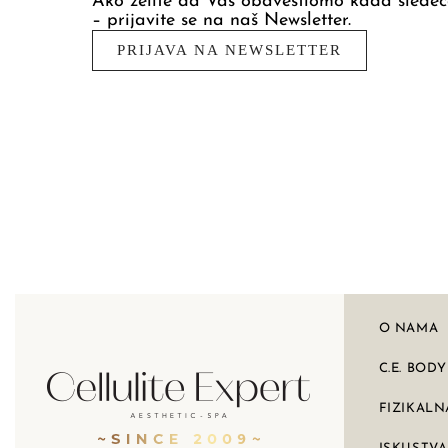
Ako želite da Vas obavestiomo kada sledeć
– prijavite se na naš Newsletter.
PRIJAVA NA NEWSLETTER
O NAMA
C.E. BOD
FIZIKALN