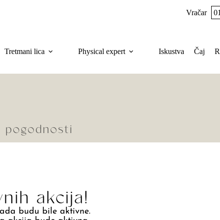
Vračar
0
Tretmani lica
Physical expert
Iskustva
Čaj
R
 i pogodnosti
nih akcija!
kada budu bile aktivne.