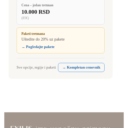
Cena – jedan tretman
10.000 RSD
(85€)
Paketi tretmana
Uštedite do 20% uz pakete
→ Pogledajte pakete
Sve opcije, regije i paketi
→ Kompletan cenovnik