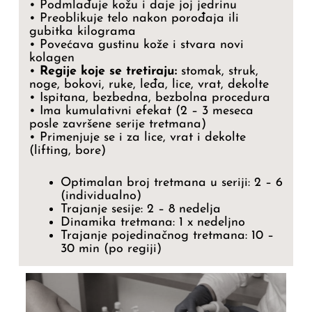
• Podmlađuje kožu i daje joj jedrinu
• Preoblikuje telo nakon porođaja ili
gubitka kilograma
• Povećava gustinu kože i stvara novi
kolagen
•
Regije koje se tretiraju:
stomak, struk,
noge, bokovi, ruke, leđa, lice, vrat, dekolte
• Ispitana, bezbedna, bezbolna procedura
• Ima kumulativni efekat (2 – 3 meseca
posle završene serije tretmana)
• Primenjuje se i za lice, vrat i dekolte
(lifting, bore)
Optimalan broj tretmana u seriji: 2 – 6
(individualno)
Trajanje sesije: 2 – 8 nedelja
Dinamika tretmana: 1 x nedeljno
Trajanje pojedinačnog tretmana: 10 –
30 min (po regiji)