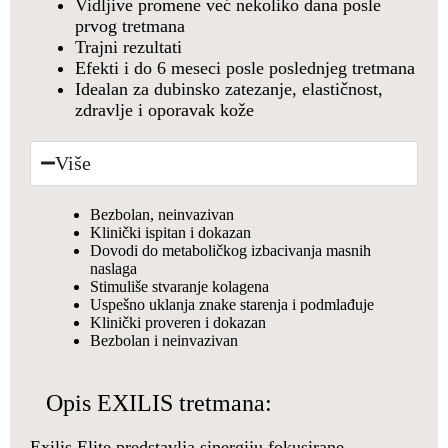
Vidljive promene već nekoliko dana posle
prvog tretmana
Trajni rezultati
Efekti i do 6 meseci posle poslednjeg tretmana
Idealan za dubinsko zatezanje, elastičnost,
zdravlje i oporavak kože
Više
Bezbolan, neinvazivan
Klinički ispitan i dokazan
Dovodi do metaboličkog izbacivanja masnih
naslaga
Stimuliše stvaranje kolagena
Uspešno uklanja znake starenja i podmlađuje
Klinički proveren i dokazan
Bezbolan i neinvazivan
Opis EXILIS tretmana:
Exilis Elite predstavlja sinergiju fokusirane