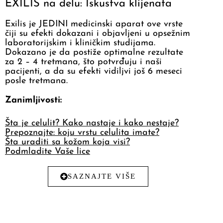
EXILIS na delu: Iskustva klijenata
Exilis je JEDINI medicinski aparat ove vrste
čiji su efekti dokazani i objavljeni u opsežnim
laboratorijskim i kliničkim studijama.
Dokazano je da postiže optimalne rezultate
za 2 – 4 tretmana, što potvrđuju i naši
pacijenti, a da su efekti vidiljvi još 6 meseci
posle tretmana.
Zanimljivosti:
Šta je celulit? Kako nastaje i kako nestaje?
Prepoznajte: koju vrstu celulita imate?
Šta uraditi sa kožom koja visi?
Podmladite Vaše lice
SAZNAJTE VIŠE