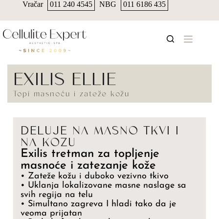
Vračar
011 240 4545
NBG
011 6186 435
EXILIS ELLIE
Topi masnoću i zateže kožu
DELUJE NA MASNO TKVI I
NA KOZU
Exilis tretman za topljenje
masnoće i zatezanje kože
• Zateže kožu i duboko vezivno tkivo
• Uklanja lokalizovane masne naslage sa
svih regija na telu
• Simultano zagreva I hladi tako da je
veoma prijatan