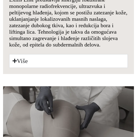
monopolarne radiofrekvencije, ultrazvuka i
peltijevog hlađenja, kojom se postižu zatezanje kože,
uklanjanjanje lokalizovanih masnih naslaga,
zatezanje dubokog tkiva, kao i redukcija bora i
liftinga lica. Tehnologija je takva da omogućava
simultano zagrevanje i hlađenje različitih slojeva
kože, od epitela do subdermalnih delova.
Više